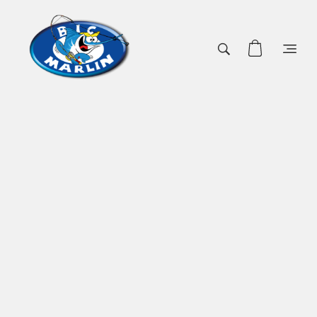
Shop Big Marlin | Surgelati online
Surgelati on line con consegna a domicilio